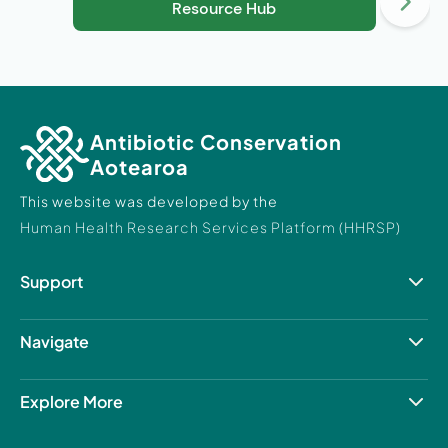
Resource Hub
Antibiotic Conservation
Aotearoa
This website was developed by the
Human Health Research Services Platform (HHRSP)
Support
Resource Hub
Contact Us
Navigate
About us
Patient care
Explore More
Our projects
Human Health Research Services Platform